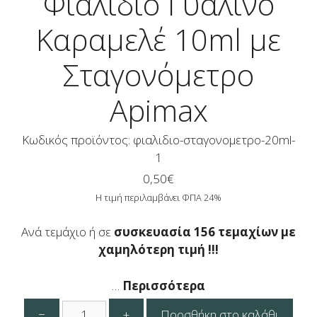
Φιαλίδιο Γυάλινο
Καραμελέ 10ml με
Σταγονόμετρο
Apimax
Κωδικός προϊόντος: φιαλιδιο-σταγονομετρο-20ml-
1
0,50
€
Η τιμή περιλαμβάνει ΦΠΑ 24%
Ανά τεμάχιο ή σε
συσκευασία 156 τεμαχίων με
χαμηλότερη τιμή !!!
…
Περισσότερα
Φιαλίδιο
−
+
Προσθήκη στο καλάθι