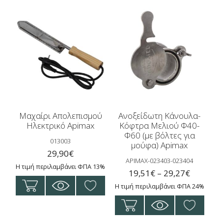
Μαχαίρι Απολεπισμού
Ανοξείδωτη Κάνουλα-
Ηλεκτρικό Apimax
Κόφτρα Μελιού Φ40-
Φ60 (με βόλτες για
013003
μούφα) Apimax
29,90
€
APIMAX-023403-023404
Η τιμή περιλαμβάνει ΦΠΑ 13%
Price
19,51
€
–
29,27
€
range:
Η τιμή περιλαμβάνει ΦΠΑ 24%
19,51€
Αυτό
throug
το