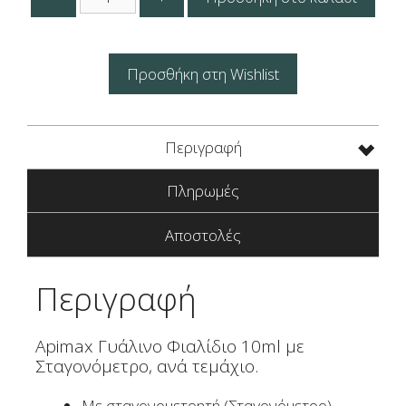
Γυάλινο
Καραμελέ
10ml
με
Προσθήκη στη Wishlist
Σταγονόμετρο
Apimax
ποσότητα
Περιγραφή
Πληρωμές
Αποστολές
Περιγραφή
Apimax Γυάλινο Φιαλίδιο 10ml με
Σταγονόμετρο, ανά τεμάχιο.
Με σταγονομετρητή (Σταγονόμετρο).