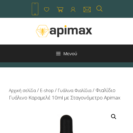
Μετάβαση
σε
περιεχόμενο
Μενού
/
/
/ Φιαλίδιο
Αρχική σελίδα
E-shop
Γυάλινα Φιαλίδια
Γυάλινο Καραμελέ 10ml με Σταγονόμετρο Apimax