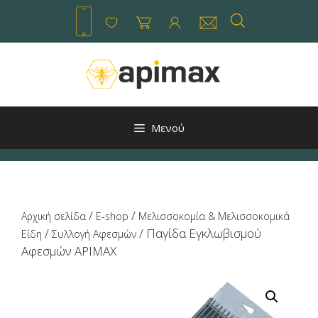
Μετάβαση
σε
περιεχόμενο
Μενού
/
/
Αρχική σελίδα
E-shop
Μελισσοκομία & Μελισσοκομικά
/
/ Παγίδα Εγκλωβισμού
Είδη
Συλλογή Αφεσμών
Αφεσμών APIMAX