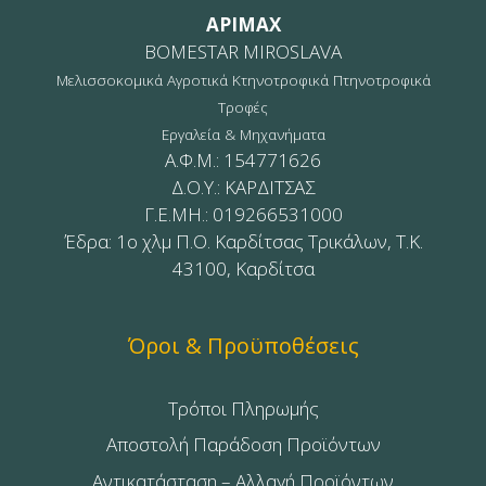
APIMAX
BOMESTAR MIROSLAVA
Μελισσοκομικά Αγροτικά Κτηνοτροφικά Πτηνοτροφικά
Τροφές
Εργαλεία & Μηχανήματα
Α.Φ.Μ.: 154771626
Δ.Ο.Υ.: ΚΑΡΔΙΤΣΑΣ
Γ.Ε.ΜΗ.: 019266531000
Έδρα: 1ο χλμ Π.Ο. Καρδίτσας Τρικάλων, Τ.Κ.
43100, Καρδίτσα
Όροι & Προϋποθέσεις
Τρόποι Πληρωμής
Αποστολή Παράδοση Προϊόντων
Αντικατάσταση – Αλλαγή Προϊόντων