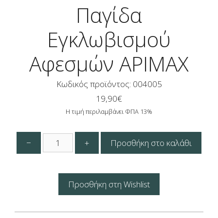
Παγίδα
Εγκλωβισμού
Αφεσμών APIMAX
Κωδικός προϊόντος: 004005
19,90
€
Η τιμή περιλαμβάνει ΦΠΑ 13%
Παγίδα
−
+
Προσθήκη στο καλάθι
Εγκλωβισμού
Αφεσμών
APIMAX
ποσότητα
Προσθήκη στη Wishlist