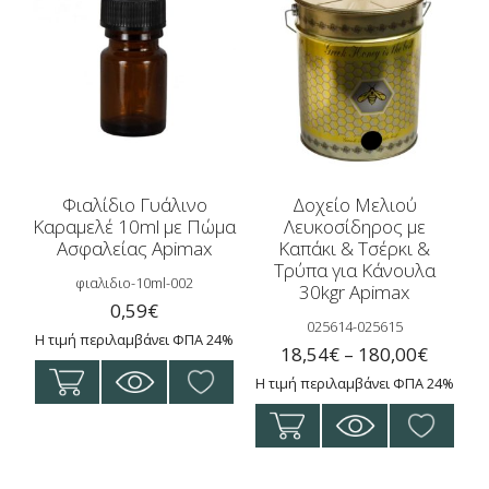
Φιαλίδιο Γυάλινο
Δοχείο Μελιού
Καραμελέ 10ml με Πώμα
Λευκοσίδηρος με
Ασφαλείας Apimax
Καπάκι & Τσέρκι &
Τρύπα για Κάνουλα
φιαλιδιο-10ml-002
30kgr Apimax
0,59
€
025614-025615
Η τιμή περιλαμβάνει ΦΠΑ 24%
Price
18,54
€
–
180,00
€
range:
Η τιμή περιλαμβάνει ΦΠΑ 24%
18,54€
Αυτό
throug
το
180,00
προϊόν