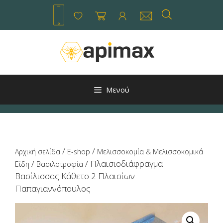
Μετάβαση
σε
περιεχόμενο
Μενού
/
/
Αρχική σελίδα
E-shop
Μελισσοκομία & Μελισσοκομικά
/
/ Πλαισιοδιάφραγμα
Είδη
Βασιλοτροφία
Βασίλισσας Κάθετο 2 Πλαισίων
Παπαγιαννόπουλος