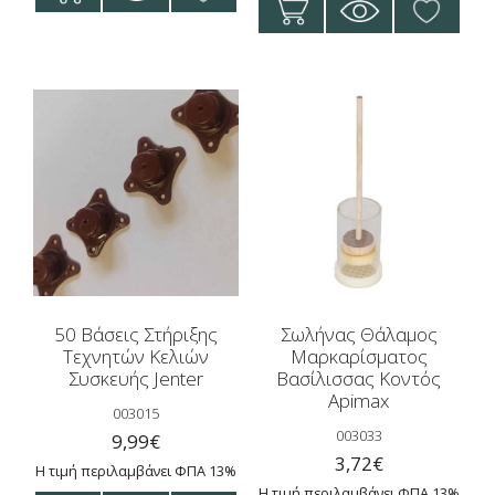
το
160,00€
προϊόν
έχει
πολλαπλές
παραλλαγές.
Οι
επιλογές
μπορούν
να
επιλεγούν
στη
σελίδα
50 Βάσεις Στήριξης
Σωλήνας Θάλαμος
του
Τεχνητών Κελιών
Μαρκαρίσματος
προϊόντος
Συσκευής Jenter
Βασίλισσας Κοντός
Apimax
003015
003033
9,99
€
3,72
€
Η τιμή περιλαμβάνει ΦΠΑ 13%
Η τιμή περιλαμβάνει ΦΠΑ 13%