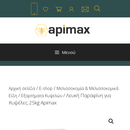
Μετάβαση
σε
περιεχόμενο
Μενού
/
/
Αρχική σελίδα
E-shop
Μελισσοκομία & Μελισσοκομικά
/
/ Λευκή Παραφίνη για
Είδη
Εξαρτήματα Κυψελών
Κυψέλες 25kg Apimax