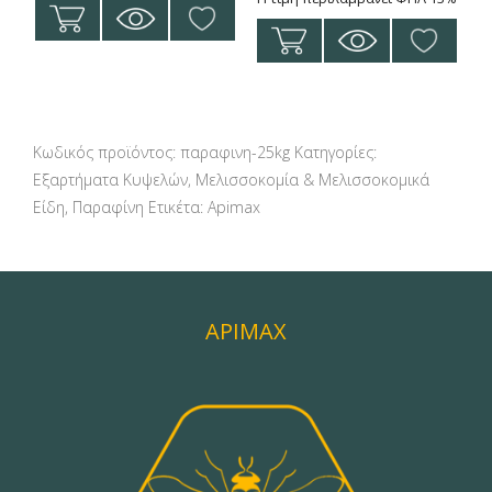
Κωδικός προϊόντος:
παραφινη-25kg
Κατηγορίες:
Εξαρτήματα Κυψελών
,
Μελισσοκομία & Μελισσοκομικά
Είδη
,
Παραφίνη
Ετικέτα:
Apimax
APIMAX