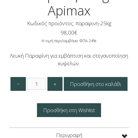
Apimax
Κωδικός προϊόντος: παραφινη-25kg
98,00
€
Η τιμή περιλαμβάνει ΦΠΑ 24%
Λευκή Παραφίνη για εμβάπτιση και στεγανοποίηση
κυψελών.
Λευκή
−
+
Προσθήκη στο καλάθι
Παραφίνη
για
Κυψέλες
25kg
Προσθήκη στη Wishlist
Apimax
ποσότητα
Περιγραφή