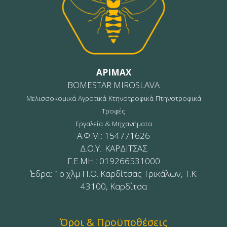
APIMAX
BOMESTAR MIROSLAVA
Μελισσοκομικά Αγροτικά Κτηνοτροφικά Πτηνοτροφικά
Τροφές
Εργαλεία & Μηχανήματα
Α.Φ.Μ.: 154771626
Δ.Ο.Υ.: ΚΑΡΔΙΤΣΑΣ
Γ.Ε.ΜΗ.: 019266531000
Έδρα: 1ο χλμ Π.Ο. Καρδίτσας Τρικάλων, Τ.Κ.
43100, Καρδίτσα
Όροι & Προϋποθέσεις