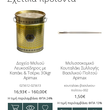
Δοχείο Μελιού
Μελισσοκομικό
Λευκοσίδηρος με
Κουταλάκι Συλλογής
Καπάκι & Τσέρκι 30kgr
Βασιλικού Πολτού
Apimax
Apimax
025612-025613
κουταλακι-βασιλικου-
πολτου-002
Price
16,93
€
–
160,00
€
1,50
€
range:
Η τιμή περιλαμβάνει ΦΠΑ 24%
Η τιμή περιλαμβάνει ΦΠΑ 13%
16,93€
Αυτό
through