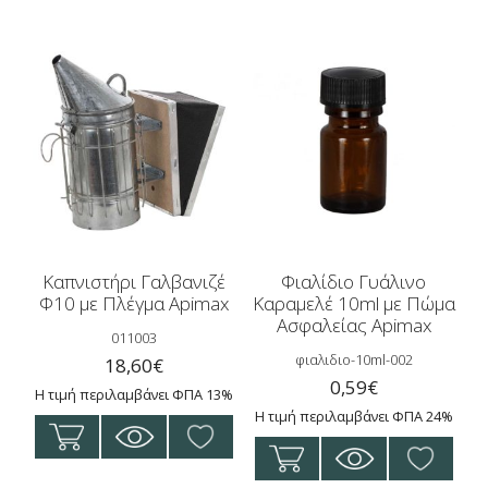
προϊόν
έχει
πολλαπλές
παραλλαγές
Οι
επιλογές
μπορούν
να
επιλεγούν
στη
σελίδα
Καπνιστήρι Γαλβανιζέ
Φιαλίδιο Γυάλινο
Φ10 με Πλέγμα Apimax
Καραμελέ 10ml με Πώμα
του
Ασφαλείας Apimax
προϊόντος
011003
φιαλιδιο-10ml-002
18,60
€
0,59
€
Η τιμή περιλαμβάνει ΦΠΑ 13%
Η τιμή περιλαμβάνει ΦΠΑ 24%