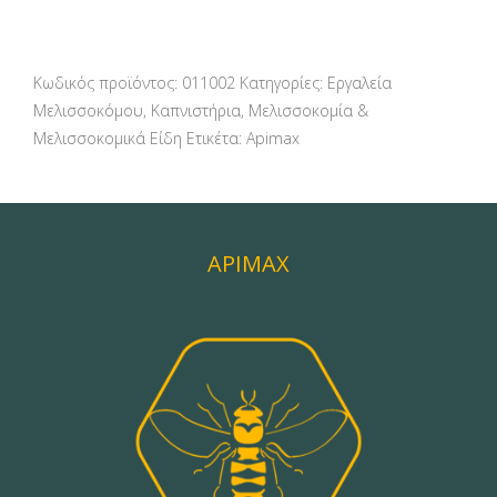
Κωδικός προϊόντος:
011002
Κατηγορίες:
Εργαλεία
Μελισσοκόμου
,
Καπνιστήρια
,
Μελισσοκομία &
Μελισσοκομικά Είδη
Ετικέτα:
Apimax
APIMAX