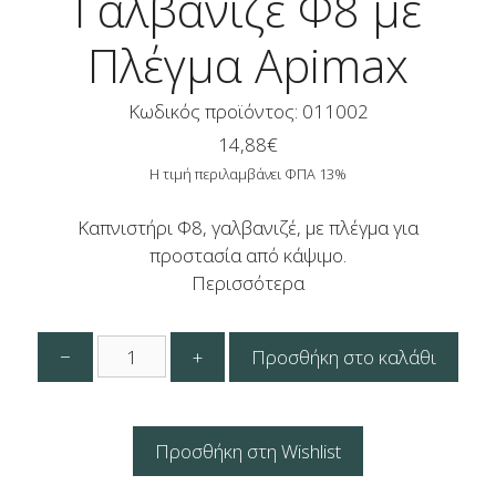
Γαλβανιζέ Φ8 με
Πλέγμα Apimax
Κωδικός προϊόντος: 011002
14,88
€
Η τιμή περιλαμβάνει ΦΠΑ 13%
Καπνιστήρι Φ8, γαλβανιζέ, με πλέγμα για
προστασία από κάψιμο.
Περισσότερα
Καπνιστήρι
−
+
Προσθήκη στο καλάθι
Γαλβανιζέ
Φ8
με
Πλέγμα
Προσθήκη στη Wishlist
Apimax