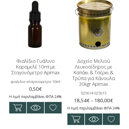
Φιαλίδιο Γυάλινο
Δοχείο Μελιού
Καραμελέ 10ml με
Λευκοσίδηρος με
Σταγονόμετρο Apimax
Καπάκι & Τσέρκι &
Τρύπα για Κάνουλα
φιαλιδιο-σταγονομετρο-10ml
30kgr Apimax
0,50
€
025614-025615
Η τιμή περιλαμβάνει ΦΠΑ 24%
Price
18,54
€
–
180,00
€
range:
Η τιμή περιλαμβάνει ΦΠΑ 24%
18,54€
Αυτό
throug
το
180,00