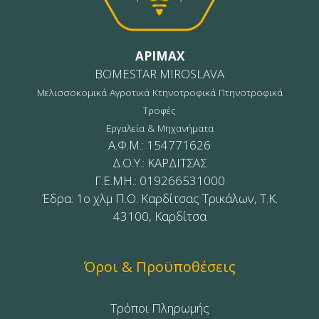
APIMAX
BOMESTAR MIROSLAVA
Μελισσοκομικά Αγροτικά Κτηνοτροφικά Πτηνοτροφικά
Τροφές
Εργαλεία & Μηχανήματα
Α.Φ.Μ.: 154771626
Δ.Ο.Υ.: ΚΑΡΔΙΤΣΑΣ
Γ.Ε.ΜΗ.: 019266531000
Έδρα: 1ο χλμ Π.Ο. Καρδίτσας Τρικάλων, Τ.Κ.
43100, Καρδίτσα
Όροι & Προϋποθέσεις
Τρόποι Πληρωμής