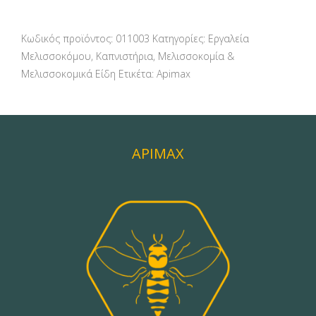
Κωδικός προϊόντος:
011003
Κατηγορίες:
Εργαλεία
Μελισσοκόμου
,
Καπνιστήρια
,
Μελισσοκομία &
Μελισσοκομικά Είδη
Ετικέτα:
Apimax
APIMAX