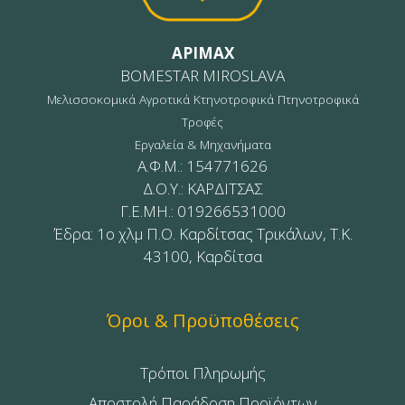
APIMAX
BOMESTAR MIROSLAVA
Μελισσοκομικά Αγροτικά Κτηνοτροφικά Πτηνοτροφικά
Τροφές
Εργαλεία & Μηχανήματα
Α.Φ.Μ.: 154771626
Δ.Ο.Υ.: ΚΑΡΔΙΤΣΑΣ
Γ.Ε.ΜΗ.: 019266531000
Έδρα: 1ο χλμ Π.Ο. Καρδίτσας Τρικάλων, Τ.Κ.
43100, Καρδίτσα
Όροι & Προϋποθέσεις
Τρόποι Πληρωμής
Αποστολή Παράδοση Προϊόντων