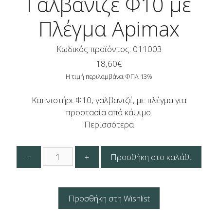
Γαλβανιζέ Φ10 με
Πλέγμα Apimax
Κωδικός προϊόντος: 011003
18,60
€
Η τιμή περιλαμβάνει ΦΠΑ 13%
Καπνιστήρι Φ10, γαλβανιζέ, με πλέγμα για
προστασία από κάψιμο.
Περισσότερα
Καπνιστήρι
−
+
Προσθήκη στο καλάθι
Γαλβανιζέ
Φ10
με
Πλέγμα
Προσθήκη στη Wishlist
Apimax