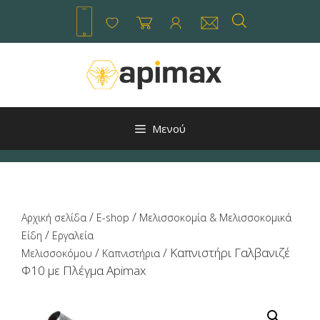
Μετάβαση
σε
περιεχόμενο
Μενού
/
/
Αρχική σελίδα
E-shop
Μελισσοκομία & Μελισσοκομικά
/
Είδη
Εργαλεία
/
/ Καπνιστήρι Γαλβανιζέ
Μελισσοκόμου
Καπνιστήρια
Φ10 με Πλέγμα Apimax