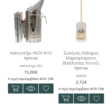
Καπνιστήρι INOX Φ10
Σωλήνας Θάλαμος
Apimax
Μαρκαρίσματος
Βασίλισσας Κοντός
καπνιστηρι-025
Apimax
15,00
€
003033
Η τιμή περιλαμβάνει ΦΠΑ 13%
3,72
€
Η τιμή περιλαμβάνει ΦΠΑ 13%