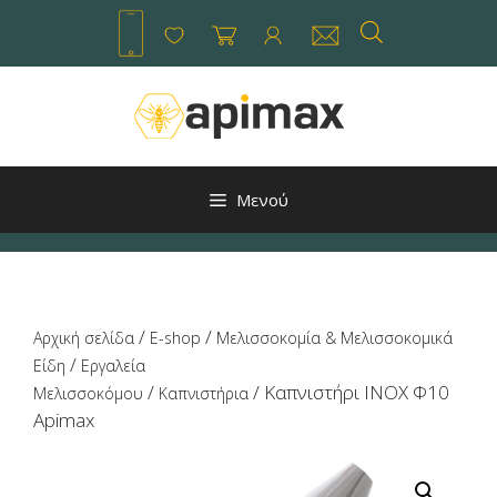
Μετάβαση
σε
περιεχόμενο
Μενού
/
/
Αρχική σελίδα
E-shop
Μελισσοκομία & Μελισσοκομικά
/
Είδη
Εργαλεία
/
/ Καπνιστήρι INOX Φ10
Μελισσοκόμου
Καπνιστήρια
Apimax