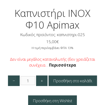
Καπνιστήρι INOX
Φ10 Apimax
Κωδικός προϊόντος: καπνιστηρι-025
15,00
€
Η τιμή περιλαμβάνει ΦΠΑ 13%
Δεν είναι μεγάλος καταναλωτής (δεν χρειάζεται
συνέχεια…
Περισσότερα
Καπνιστήρι
−
+
Προσθήκη στο καλάθι
INOX
Φ10
Apimax
ποσότητα
Προσθήκη στη Wishlist