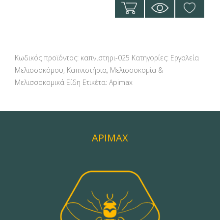
Κωδικός προϊόντος:
καπνιστηρι-025
Κατηγορίες:
Εργαλεία
Μελισσοκόμου
,
Καπνιστήρια
,
Μελισσοκομία &
Μελισσοκομικά Είδη
Ετικέτα:
Apimax
APIMAX