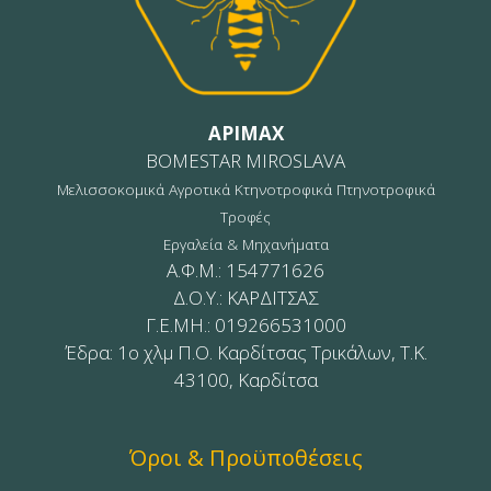
APIMAX
BOMESTAR MIROSLAVA
Μελισσοκομικά Αγροτικά Κτηνοτροφικά Πτηνοτροφικά
Τροφές
Εργαλεία & Μηχανήματα
Α.Φ.Μ.: 154771626
Δ.Ο.Υ.: ΚΑΡΔΙΤΣΑΣ
Γ.Ε.ΜΗ.: 019266531000
Έδρα: 1ο χλμ Π.Ο. Καρδίτσας Τρικάλων, Τ.Κ.
43100, Καρδίτσα
Όροι & Προϋποθέσεις