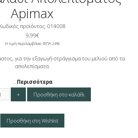
Apimax
Κωδικός προϊόντος: 014008
9,99
€
Η τιμή περιλαμβάνει ΦΠΑ 24%
ατος, για την εξαγωγή-στράγγισμα του μελιού από τα
απολεπίσματα.
…
Περισσότερα
τρο
+
Προσθήκη στο καλάθι
άθι
λεπίσματος
max
ότητα
Προσθήκη στη Wishlist