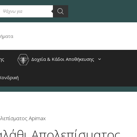
roducts
earch
νήματα
ης
Δοχεία & Κάδοι Αποθήκευσης
Χονδρική
ολεπίσματος Apimax
αλάθι Απολεπίσματος