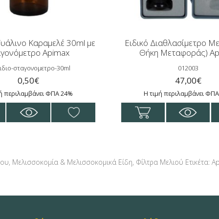
Γυάλινο Καραμελέ 30ml με
Ειδικό Διαθλασίμετρο Με
αγονόμετρο Apimax
Θήκη Μεταφοράς) A
ιδιο-σταγονομετρο-30ml
012003
0,50
€
47,00
€
μή περιλαμβάνει ΦΠΑ 24%
Η τιμή περιλαμβάνει ΦΠ
μου
,
Μελισσοκομία & Μελισσοκομικά Είδη
,
Φίλτρα Μελιού
Ετικέτα:
A