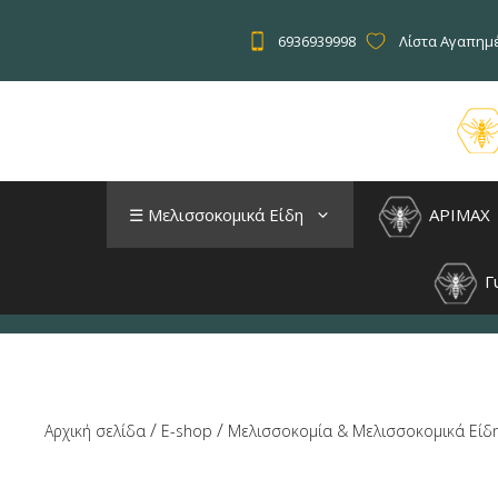
Μετάβαση
σε
6936939998
Λίστα Αγαπημέ
περιεχόμενο
☰ Μελισσοκομικά Είδη
APIMAX
Γυ
/
/
Αρχική σελίδα
E-shop
Μελισσοκομία & Μελισσοκομικά Είδ