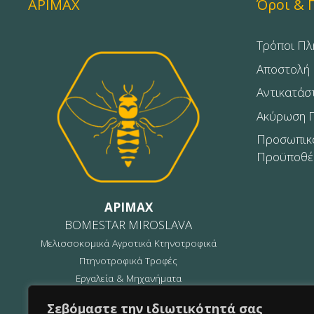
APIMAX
Όροι & 
Τρόποι Π
Αποστολή
Αντικατάσ
Ακύρωση 
Προσωπικά
Προϋποθέσ
APIMAX
BOMESTAR MIROSLAVA
Μελισσοκομικά Αγροτικά Κτηνοτροφικά
Πτηνοτροφικά Τροφές
Εργαλεία & Μηχανήματα
Α.Φ.Μ.: 154771626
Σεβόμαστε την ιδιωτικότητά σας
Δ.Ο.Υ.: ΚΑΡΔΙΤΣΑΣ