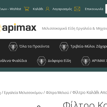
P
s
νων – Wishlist
Καλάθι
Λογαριασμός
Επικοινωνία
Μελισσοκομικά Είδη Εργαλεία & Μηχα
Όλα τα Προϊόντα
Τριβεία-Μύλοι Ζάχαρ
άλινα Φιαλίδια
Διάφορα Είδη
APIMAX 
/
/
/ Φίλτρο Καλάθι Απ
η
Εργαλεία Μελισσοκόμου
Φίλτρα Μελιού
Φίλτρο Κ