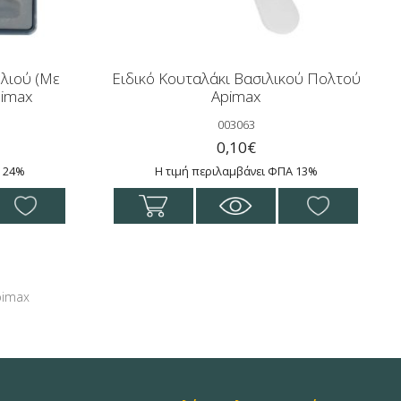
λιού (Με
Ειδικό Κουταλάκι Βασιλικού Πολτού
pimax
Apimax
003063
0,10
€
Α 24%
Η τιμή περιλαμβάνει ΦΠΑ 13%
pimax