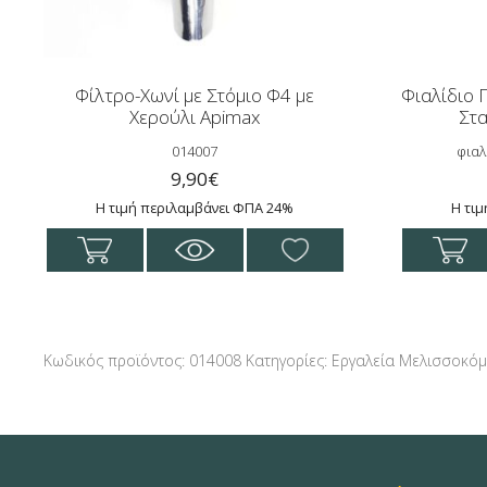
Φίλτρο-Χωνί με Στόμιο Φ4 με
Φιαλίδιο 
Χερούλι Apimax
Στ
014007
φιαλ
9,90
€
Η τιμή περιλαμβάνει ΦΠΑ 24%
Η τι
Κωδικός προϊόντος:
014008
Κατηγορίες:
Εργαλεία Μελισσοκό