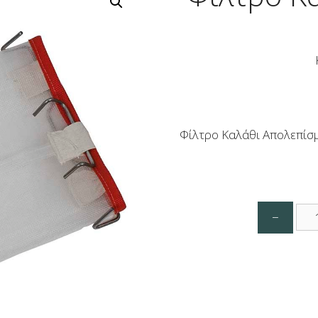
Φίλτρο Καλάθι Απολεπίσμ
Φίλ
−
Καλ
Απο
Api
ποσ