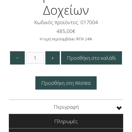
Δοχείων
Κωδικός προϊόντος: 017004
485,00
€
Η τιμή περιλαμβάνει ΦΠΑ 24%
Ηλεκτρικό
−
+
Προσθήκη στο καλάθι
Μπεν
Μαρί
Μελιού
6
Προσθήκη στη Wishlist
Δοχείων
ποσότητα
Περιγραφή
Πληρωμές