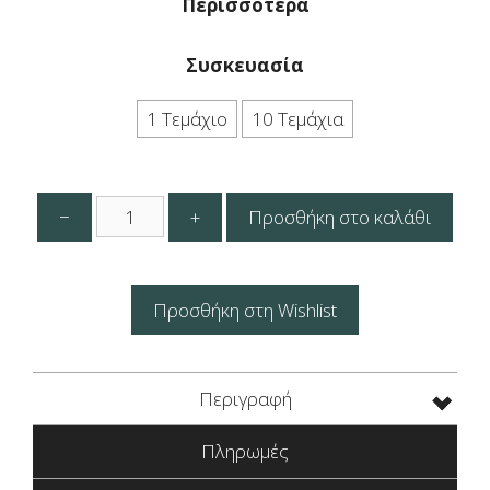
Περισσότερα
Συσκευασία
1 Τεμάχιο
10 Τεμάχια
Δοχείο
−
+
Προσθήκη στο καλάθι
Μελιού
Λευκοσίδηρος
με
Καπάκι
Προσθήκη στη Wishlist
&
Τσέρκι
&
Περιγραφή
Τρύπα
για
Πληρωμές
Κάνουλα