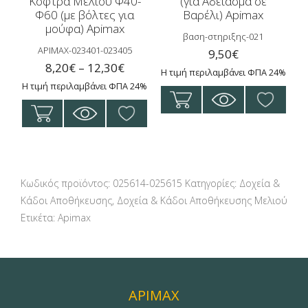
Κόφτρα Μελιού Φ40-
(για Άδειασμα σε
Φ60 (με βόλτες για
Βαρέλι) Apimax
μούφα) Apimax
βαση-στηριξης-021
APIMAX-023401-023405
9,50
€
Price
8,20
€
–
12,30
€
Η τιμή περιλαμβάνει ΦΠΑ 24%
range:
Η τιμή περιλαμβάνει ΦΠΑ 24%
8,20€
Αυτό
through
το
12,30€
προϊόν
έχει
πολλαπλές
Κωδικός προϊόντος:
025614-025615
Κατηγορίες:
Δοχεία &
παραλλαγές.
Κάδοι Αποθήκευσης
,
Δοχεία & Κάδοι Αποθήκευσης Μελιού
Οι
Ετικέτα:
Apimax
επιλογές
μπορούν
να
επιλεγούν
APIMAX
στη