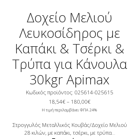
Δοχείο Μελιού
Λευκοσίδηρος με
Καπάκι & Τσέρκι &
Τρύπα για Κάνουλα
30kgr Apimax
Κωδικός προϊόντος: 025614-025615
Price
18,54
€
–
180,00
€
range:
Η τιμή περιλαμβάνει ΦΠΑ 24%
18,54€
through
Στρογγυλός Μεταλλικός Κουβάς/Δοχείο Μελιού
180,00€
28 κιλών, με καπάκι, τσέρκι, με τρύπα…