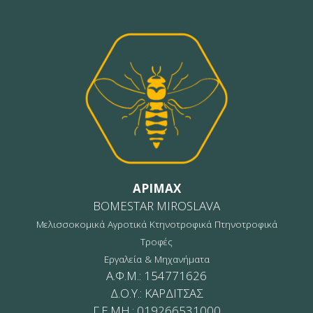
σελίδα
του
προϊόντος
APIMAX
BOMESTAR MIROSLAVA
Μελισσοκομικά Αγροτικά Κτηνοτροφικά Πτηνοτροφικά
Τροφές
Εργαλεία & Μηχανήματα
Α.Φ.Μ.: 154771626
Δ.Ο.Υ.: ΚΑΡΔΙΤΣΑΣ
Γ.Ε.ΜΗ.: 019266531000